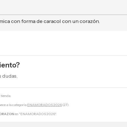
ámica con forma de caracol con un corazón.
iento?
s dudas.
 tienda.
ece a la categoría
ENAMORADOS 2026
(27).
ORAZON
en "ENAMORADOS 2026".