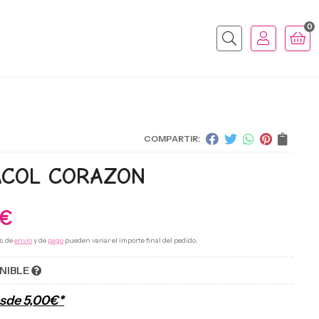
0
Buscar
COMPARTIR:
ACOL CORAZON
€
s de
envío
y de
pago
pueden variar el importe final del pedido.
NIBLE
esde
5,00
€
*