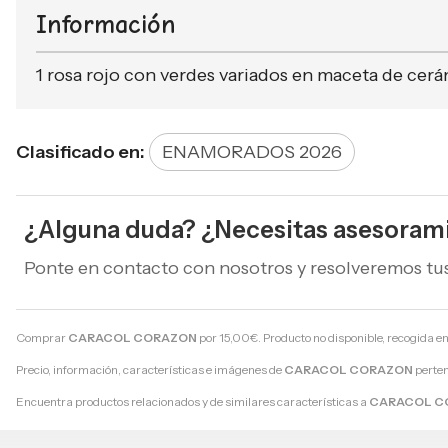
Información
1 rosa rojo con verdes variados en maceta de cer
Clasificado en:
ENAMORADOS 2026
¿Alguna duda? ¿Necesitas asesoram
Ponte en contacto con nosotros y resolveremos tu
Comprar
CARACOL CORAZON
por
15,00
€
. Producto no disponible, recogida en
Precio, información, características e imágenes de
CARACOL CORAZON
perten
Encuentra productos relacionados y de similares características a
CARACOL C