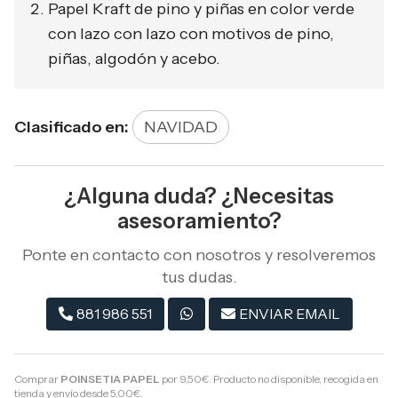
Papel Kraft de pino y piñas en color verde
con lazo con lazo con motivos de pino,
piñas, algodón y acebo.
Clasificado en:
NAVIDAD
¿Alguna duda? ¿Necesitas
asesoramiento?
Ponte en contacto con nosotros y resolveremos
tus dudas.
881 986 551
ENVIAR EMAIL
Comprar
POINSETIA PAPEL
por
9,50
€
. Producto no disponible, recogida en
tienda y envío desde
5,00
€
.