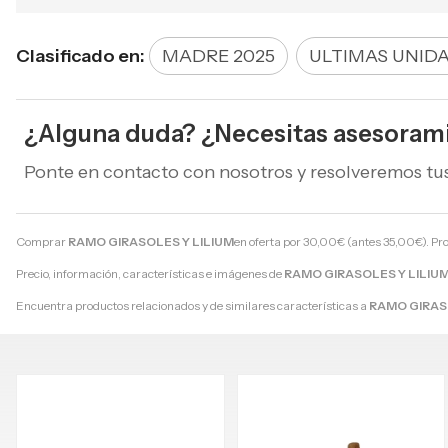
Clasificado en:
MADRE 2025
ULTIMAS UNIDA
¿Alguna duda? ¿Necesitas asesoram
Ponte en contacto con nosotros y resolveremos tu
Comprar
RAMO GIRASOLES Y LILIUM
en oferta por
30,00
€
(antes
35,00
€
). Pr
Precio, información, características e imágenes de
RAMO GIRASOLES Y LILIU
Encuentra productos relacionados y de similares características a
RAMO GIRAS