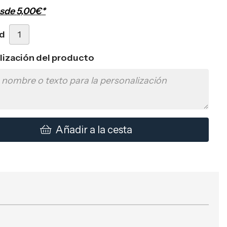
esde
5,00
€
*
d
lización del producto
Añadir a la cesta