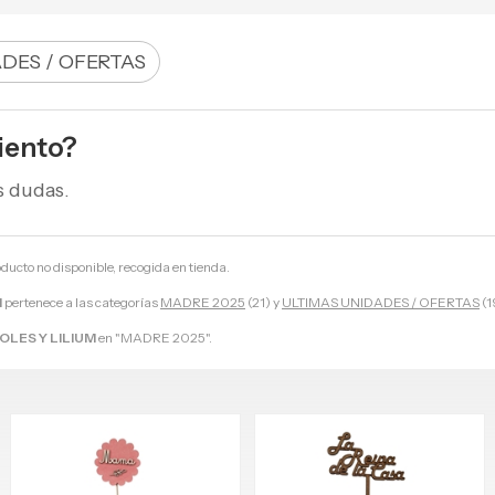
DES / OFERTAS
iento?
s dudas.
oducto no disponible, recogida en tienda.
M
pertenece a las categorías
MADRE 2025
(21) y
ULTIMAS UNIDADES / OFERTAS
(1
OLES Y LILIUM
en "MADRE 2025".