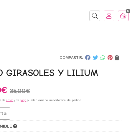
0
Buscar
COMPARTIR:
 GIRASOLES Y LILIUM
0
€
35,00
€
s de
envío
y de
pago
pueden variar el importe final del pedido.
rta
NIBLE