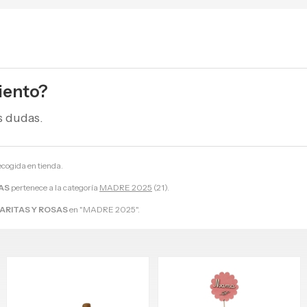
iento?
s dudas.
ecogida en tienda.
AS
pertenece a la categoría
MADRE 2025
(21).
RITAS Y ROSAS
en "MADRE 2025".