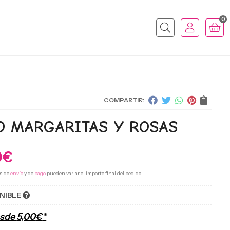
0
Buscar
COMPARTIR:
O MARGARITAS Y ROSAS
0
€
s de
envío
y de
pago
pueden variar el importe final del pedido.
NIBLE
esde
5,00
€
*